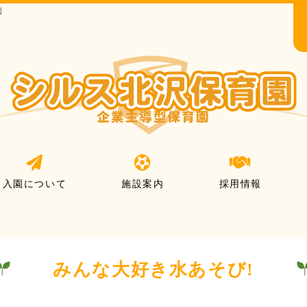
園
入園について
施設案内
採用情報
みんな大好き水あそび!