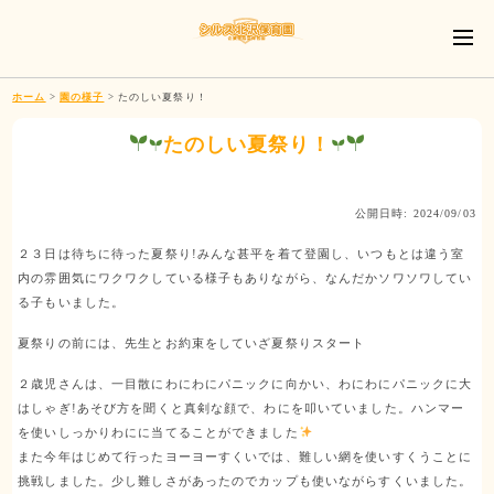
ホーム
>
園の様子
>
たのしい夏祭り！
たのしい夏祭り！
公開日時: 2024/09/03
２３日は待ちに待った夏祭り!みんな甚平を着て登園し、いつもとは違う室
内の雰囲気にワクワクしている様子もありながら、なんだかソワソワしてい
る子もいました。
夏祭りの前には、先生とお約束をしていざ夏祭りスタート
２歳児さんは、一目散にわにわにパニックに向かい、わにわにパニックに大
はしゃぎ!あそび方を聞くと真剣な顔で、わにを叩いていました。ハンマー
を使いしっかりわにに当てることができました
また今年はじめて行ったヨーヨーすくいでは、難しい網を使いすくうことに
挑戦しました。少し難しさがあったのでカップも使いながらすくいました。