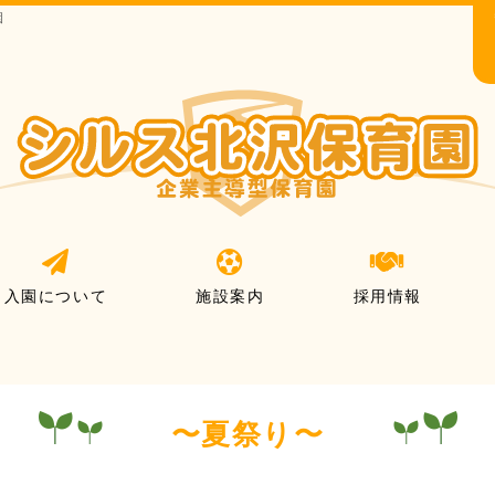
園
入園について
施設案内
採用情報
〜夏祭り〜